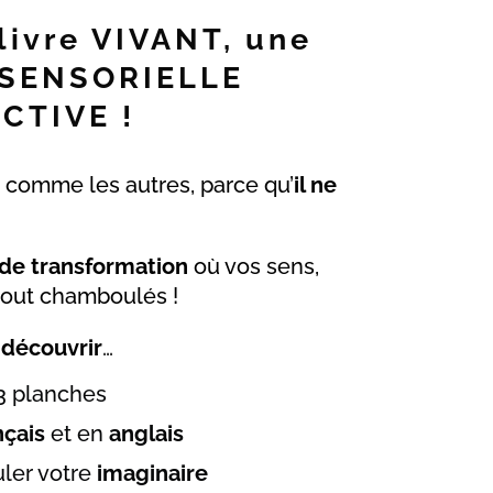
 livre VIVANT, une
 SENSORIELLE
CTIVE !
e comme les autres, parce qu’
il ne
de transformation
où vos sens,
tout chamboulés !
 découvrir
…
3 planches
nçais
et en
anglais
uler votre
imaginaire