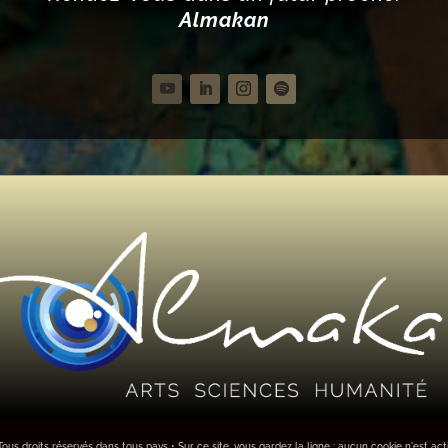
Almakan
us droits réservés dans tous pays • Sur ce site, vous gardez la ligne : aucun cookie n'est act