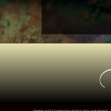
Almakan, autrice & exploratrice de futurs ©2011-2026 Almakan • To